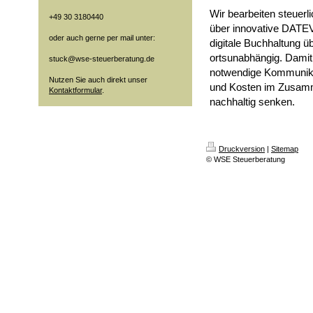
Wir bearbeiten steuerl
+49 30 3180440
über innovative DATE
oder auch gerne per mail unter:
digitale Buchhaltung
ortsunabhängig. Damit
stuck@wse-steuerberatung.de
notwendige Kommunika
Nutzen Sie auch direkt unser
und Kosten im Zusamme
Kontaktformular
.
nachhaltig senken.
Druckversion
|
Sitemap
© WSE Steuerberatung