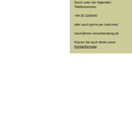
Stuck unter der folgenden
Telefonnummer:
+49 30 3180440
oder auch gerne per mail unter:
stuck@wse-steuerberatung.de
Nutzen Sie auch direkt unser
Kontaktformular
.